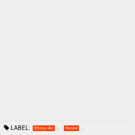
LABEL:
Ettanya Ain
Review